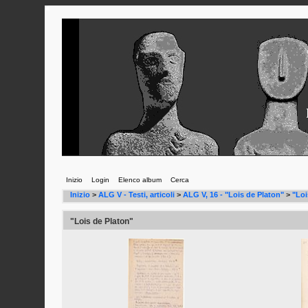
Inizio
Login
Elenco album
Cerca
Inizio
>
ALG V - Testi, articoli
>
ALG V, 16 - "Lois de Platon"
>
"Loi
"Lois de Platon"