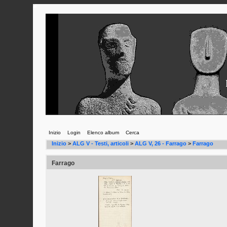
Inizio
Login
Elenco album
Cerca
Inizio
>
ALG V - Testi, articoli
>
ALG V, 26 - Farrago
>
Farrago
Farrago