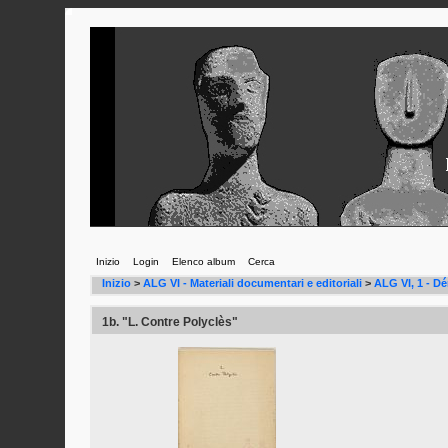
Inizio
Login
Elenco album
Cerca
Inizio
>
ALG VI - Materiali documentari e editoriali
>
ALG VI, 1 - D
1b. "L. Contre Polyclès"